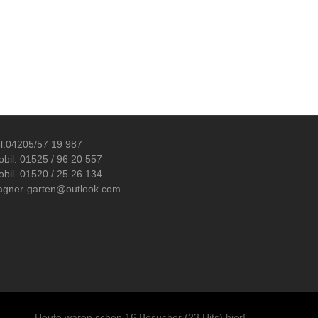
l.04205/57 19 987
bil. 01525 / 96 20 557
bil. 01520 / 25 26 134
agner-garten@outlook.com
Heute waren schon 16 Besucher (23 Hits) hier!