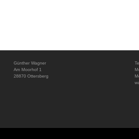
Günther Wagner
Te
Am Moorhof 1
Mo
28870 Ottersberg
Mo
w