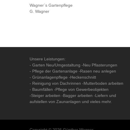
Wagner´s Gartenpflege
G. Wagner
Unsere Leistungen:
- Garten Neu/Umgestaltung -Neu Pflasterungen
- Pflege der Gartenanlage -Rasen neu anlegen
- Grünanlagenpflege -Heckenschnitt
- Reinigung von Dachrinnen -Mutterboden arbeiten
- Baumfällen -Pflege von Gewerbeobjekten
-Steiger arbeiten -Bagger arbeiten -Liefern und
aufstellen von Zaunanlagen und vieles mehr.
Copyright © 2026 Günther Wagner